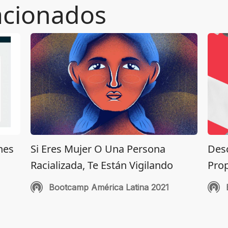
lacionados
nes
Si Eres Mujer O Una Persona
Des
Racializada, Te Están Vigilando
Prop
Bootcamp América Latina 2021