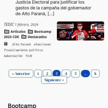
Justicia Electoral para justificar los
gastos de la campaña del gobernador
de Alto Paraná, […]
TEDIC
1 febrero, 2024
Artículos
Bootcamp
2023 CDE
Destacados
Alto Paraná
elecciones
financiamiento político
Gobernación
TSJE
« Anterior
1
2
3
4
5
…
8
Siguiente »
Bootcamp